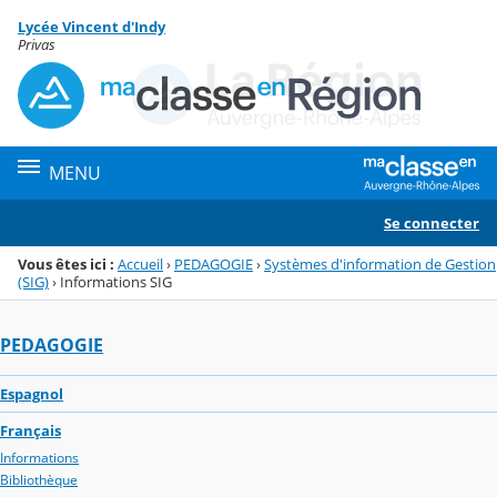
Panneau de gestion des cookies
Lycée Vincent d'Indy
Menu de la rubrique
Contenu
Privas
MENU
Se connecter
Vous êtes ici :
Accueil
›
PEDAGOGIE
›
Systèmes d'information de Gestion
(SIG)
›
Informations SIG
PEDAGOGIE
Espagnol
Français
Informations
Bibliothèque