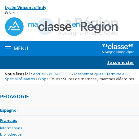
Panneau de gestion des cookies
Lycée Vincent d'Indy
Menu de la rubrique
Contenu
Privas
MENU
Se connecter
Vous êtes ici :
Accueil
›
PEDAGOGIE
›
Mathématiques
›
Terminale S
Spécialité Maths
›
Blog
›
Cours : Suites de matrices , marches aléatoires
PEDAGOGIE
Espagnol
Français
Informations
Bibliothèque