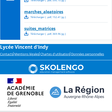
Télécharger
( .
pdf
,
595.10
ko
)
marches_aleatoires
Télécharger
( .
pdf
,
152.41
ko
)
suites_matrices
Télécharger
( .
pdf
,
369.96
ko
)
Lycée Vincent d'Indy
Contacts
Mentions légales
Chartes d'utilisation
Données personnelles