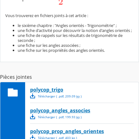
Vous trouverez en fichiers joints à cet article :
le sixième chapitre : "Angles orientés - Trigonométrie" ;
une fiche d'activité pour découvrir la notion d'angles orientés ;
une fiche de rappels sur les résultats de trigonométrie de
seconde ;
une fiche sur les angles associées ;
une fiche sur les propriétés des angles orientés.
Pièces jointes
polycop_trigo
Télécharger
( .
pdf
,
209.09
ko
)
polycop_angles_associes
Télécharger
( .
pdf
,
199.93
ko
)
polycop_prop_angles_orientes
Télécharger
( .
pdf
,
403
ko
)