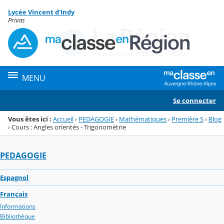
Panneau de gestion des cookies
Lycée Vincent d'Indy
Menu de la rubrique
Contenu
Privas
MENU
Se connecter
Vous êtes ici :
Accueil
›
PEDAGOGIE
›
Mathématiques
›
Première S
›
Blog
›
Cours : Angles orientés - Trigonométrie
PEDAGOGIE
Espagnol
Français
Informations
Bibliothèque