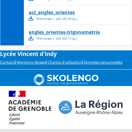
act_angles_orientes
Télécharger
( .
pdf
,
245.04
ko
)
angles_orientes-trigonometrie
Télécharger
( .
pdf
,
943.12
ko
)
Lycée Vincent d'Indy
Contacts
Mentions légales
Chartes d'utilisation
Données personnelles